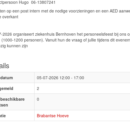
ctpersoon Hugo 06-13807241
tten op een post intern met de nodige voorzieningen en een AED aanw
e overkant
-2026 organiseert ziekenhuis Bernhoven het personeelsfeest bij ons 
e (1000-1200 personen). Vanuit hun de vraag of jullie tijdens dit evene
zig kunnen zijn
ails
tdatum
05-07-2026
12:00 - 17:00
gemeld
2
beschikbare
0
tsen
tie
Brabantse Hoeve