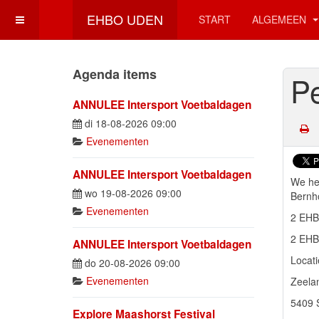
EHBO UDEN
START
ALGEMEEN
Agenda items
Pe
ANNULEE Intersport Voetbaldagen
di 18-08-2026 09:00
Evenementen
ANNULEE Intersport Voetbaldagen
We he
wo 19-08-2026 09:00
Bernh
Evenementen
2 EHB
2 EHB
ANNULEE Intersport Voetbaldagen
Locat
do 20-08-2026 09:00
Evenementen
Zeela
5409 
Explore Maashorst Festival