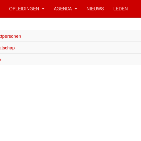
OPLEIDINGEN
AGENDA
NIEUWS
LEDEN
ctpersonen
atschap
y