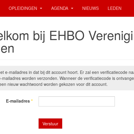
OPLEIDINGEN
AGENDA
NIEUWS
LEDEN
lkom bij EHBO Verenig
en
het e-mailadres in dat bij dit account hoort. Er zal een verificatiecode na
e-mailadres worden verzonden. Wanneer de verificatiecode is ontvange
een nieuw wachtwoord worden gekozen voor dit account.
E-mailadres
*
a
*
Verstuur