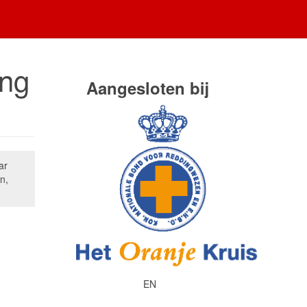
ing
Aangesloten bij
ar
n,
EN