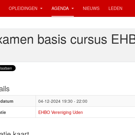
OPLEIDINGEN
AGENDA
NIEUWS
LEDEN
xamen basis cursus EH
ails
tdatum
04-12-2024
19:30 - 22:00
tie
EHBO Vereniging Uden
atie kaart