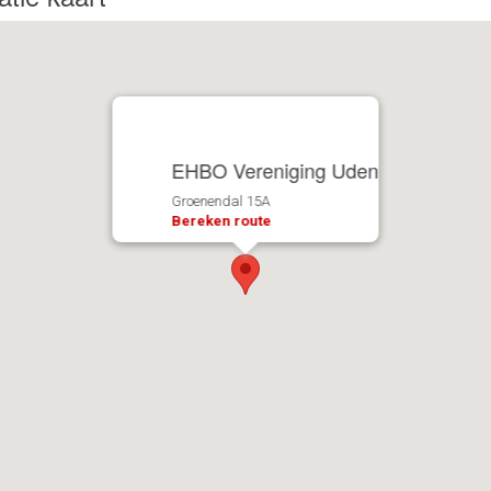
EHBO Vereniging Uden
Groenendal 15A
Bereken route